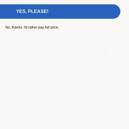
YES, PLEASE!
No, thanks. I'd rather pay full price.