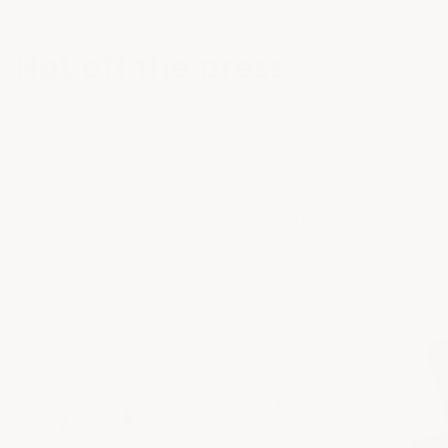
Hot off the press
Parcourez les derniers produits d’ACS Composite. Des
séparateurs aux spoilers en passant par les pare-
pierres, nous avons les composants aérodynamiques
qui permettront à votre Corvette ou Camaro de se
démarquer de la foule avec des matériaux de haute
qualité et fabriqués exclusivement en Amérique du
Nord.