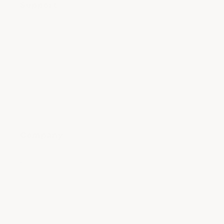
Support
Contact
FAQ
Entretien du produit
Retour
Company
About Us
Genuine ACS Composite Products
Portfolio