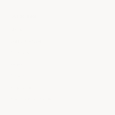
Quick links
Blogues
Build of the Week
Resources
Reviews
Recherche
Shop by part
Magasiner par véhicule