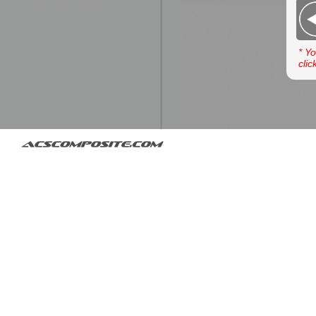
* Y
clic