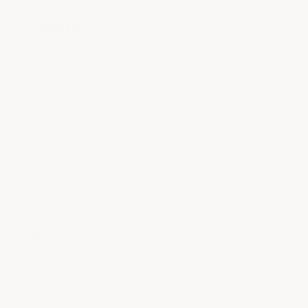
Company
About Us
Genuine ACS Composite Products
Portfolio
Become a Reseller
Our mission
Redefining the aftermarket experience.
Join the ACS Car Club