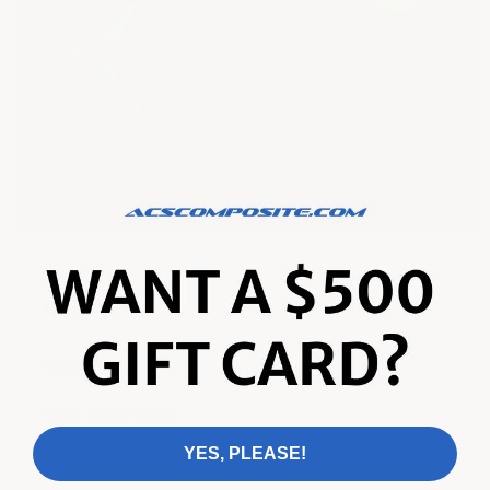
Quick links
Blogues
Build of the Week
YES, PLEASE!
Resources