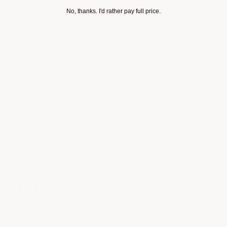
Reviews
No, thanks. I'd rather pay full price.
Recherche
Shop by part
Magasiner par véhicule
Support
Contact
FAQ
Entretien du produit
Retour