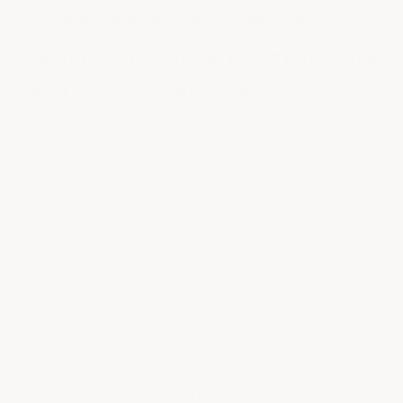
Protectores traseros
contra rocas x CamaroSix
Forum Collaboration
13 DE JUNIO DE 2019
Share
Seremos completamente honestos: no nos gusta
hacer promesas que no podamos cumplir. Vemos a
muchos otros fabricantes en foros publicar maquetas y
renderizados de productos con promesas de entrega
en unas pocas semanas, pero terminan no
entregándolos hasta varios meses después, y la
mayoría de las veces desechan el proyecto, dejando a
la gente con un sabor amargo. y a veces perder su