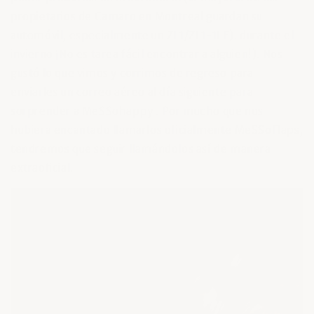
propietarios de Camaro en Montreal guardan su
automóvil, especialmente un ZL1/ZL1-1LE). durante el
invierno ¡No es tarea fácil encontrar a alguien!). Nos
gustó lo que vimos y corrimos de regreso para
enviarles un correo aéreo al día siguiente para
sorprender
a MeSSohappy
. Por mucho que nos
hubiera encantado llamarlos oficialmente MeSSoFlaps,
tendremos que seguir llamándolos así de manera
extraoficial.