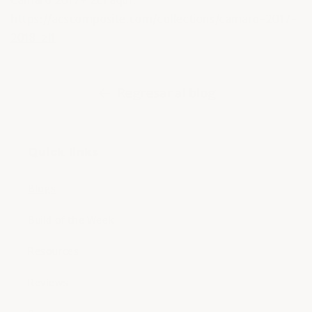
Camaro 2017+ ZL1 aquí:
https://acscomposite.com/collections/camaro-2017-
2018-zl1
Regresar al blog
Quick links
Blogs
Build of the Week
Resources
Reviews