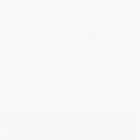
depósito.
Nuestra filosofía es mantener la cabeza gacha y
trabajar en silencio en proyectos, lo que nos permite
no tener que tomar atajos para cumplir con los plazos.
Nuestra filosofía es prometer menos y entregar más.
No hace falta decir que cuando el miembro del foro
CamaroSix
,
MeSSohappy
, un compañero canadiense,
se acercó a nosotros con la idea de crear los
protectores traseros contra rocas Camaro ZL1
2017+
para combinarlos con nuestros
protectores
delanteros contra rocas ZL1,
estábamos un poco
aprensivos.