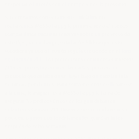
despertar el interés con el tiempo y nos lo presentó.
Si recordamos correctamente, inicialmente
rechazamos MeSSohappy la primera vez o al menos
compartimos nuestras reservas sobre un proyecto de
este tipo; sin embargo, estaba decidido a que esto
sucediera ya que el interés seguía creciendo en el
foro
de discusión ZL1
. Los protectores contra rocas traseros
ZL1 siempre estuvieron en las cartas, pero era un
producto que estaba en un lugar bajo en nuestra lista
de tareas pendientes. Para convencernos de llevar eso
a la cima, le asignamos a MeSSohappy la tarea de
asegurar 35 pedidos únicos de los guardabarros
delanteros Camaro ZL1. Una vez que se realizaron 35
pedidos, dijimos que tendríamos los guardias listos
después de ocho semanas.