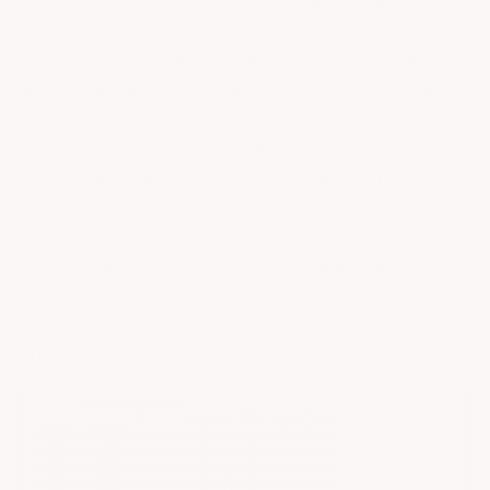
A mediados de noviembre de 2018, llegó el primer
pedido de CamaroSix. Fue un comienzo lento, pero con
cada nuevo pedido la frecuencia aumentó. Finalmente,
llegamos al pedido número 20, momento en el que
supimos que los miembros de CamaroSix iban a dar en
el blanco. Finalizamos el diseño y lo pusimos en
marcha para tener una ventaja en el proyecto.
Tuvimos algunos contratiempos (¡como es la norma en
el desarrollo de productos!). Los pedidos del veinte al
treinta y cinco se extendieron como la pólvora y se
produjeron en dos semanas. Poco después los
miembros del foro llegaron a 35 (el recuento final fue
41).