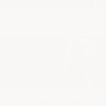
Ir
NEW PRODUCT: C8 STINGRAY E-BRAKE COVERS
directamente
al contenido
Número
de
Carrito
teléfono
Búsqueda
Camaro 2017+ ZL1 ACS