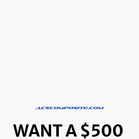
rapidez.
Quick links
Blogs
Build of the Week
Resources
Reviews
Buscar
Shop by part