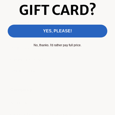
Comprar por vehículo
Support
YES, PLEASE!
Contacto
No, thanks. I'd rather pay full price.
Preguntas más frecuentes
Cuidado del producto
Devoluciones
Company
About Us
Genuine ACS Composite Products