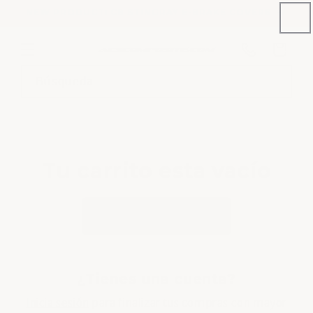
Ir
NEW PRODUCT: C8 STINGRAY E-BRAKE COVERS
directamente
al contenido
Número
de
Carrito
teléfono
Búsqueda
Tu carrito esta vacío
Seguir comprando
¿Tienes una cuenta?
Inicia sesión
para finalizar tus compras con mayor