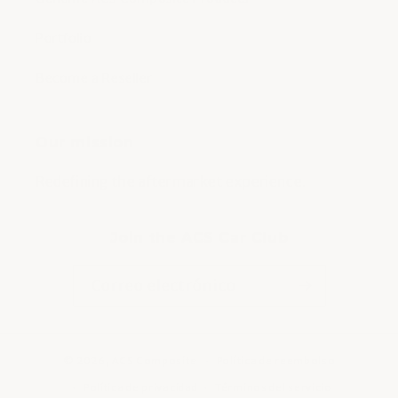
Portfolio
Become a Reseller
Our mission
Redefining the aftermarket experience.
Join the ACS Car Club
Correo electrónico
© 2026,
ACS Composite
Política de reembolso
Política de privacidad
Términos del servicio