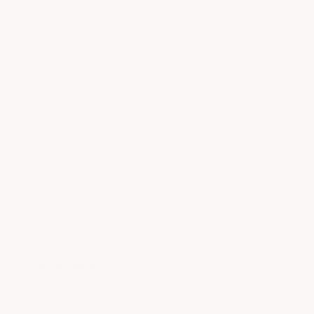
Cuidado del producto
Devoluciones
Company
About Us
Genuine ACS Composite Products
Portfolio
Become a Reseller
Our mission
Redefining the aftermarket experience.