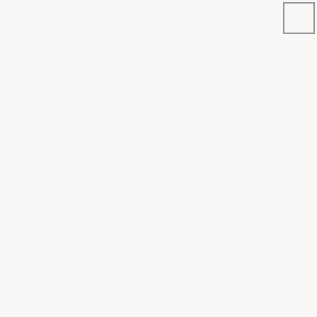
Ir
NEW PRODUCT: C8 STINGRAY E-BRAKE COVERS
directamente
al contenido
Número
de
Carrito
teléfono
Búsqueda
Buenos
comerciales
Construyendo más que piezas de automóviles… ACS
fabrica componentes para trenes, barcos, mobiliario
urbano y mucho más. La imaginación y la creatividad es
la limitación del proceso.