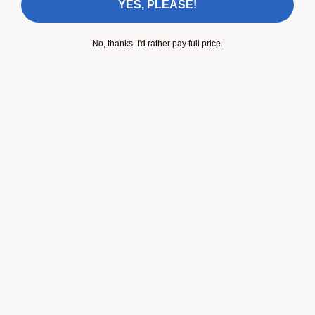
YES, PLEASE!
Build of the Week
Resources
No, thanks. I'd rather pay full price.
Reviews
Buscar
Shop by part
Comprar por vehículo
Support
Contacto
Preguntas más frecuentes